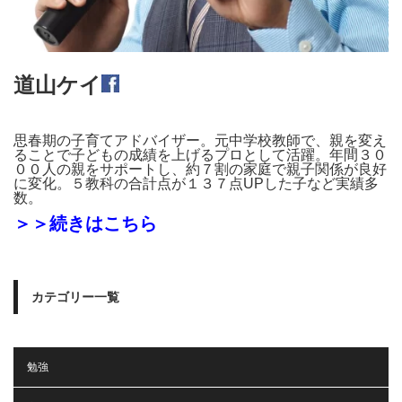
道山ケイ
思春期の子育てアドバイザー。元中学校教師で、親を変え
ることで子どもの成績を上げるプロとして活躍。年間３０
００人の親をサポートし、約７割の家庭で親子関係が良好
に変化。５教科の合計点が１３７点UPした子など実績多
数。
＞＞続きはこちら
カテゴリー一覧
勉強