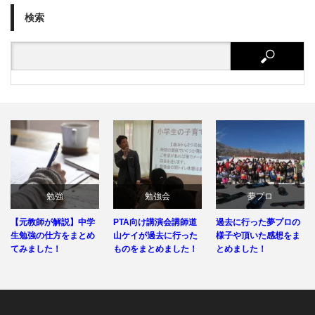
検索
勉強
勉強会
夢プロ
【元教師が解説】中学
PTA向け講演会講師道
過去に行った夢プロの
生勉強の仕方をまとめ
山ケイが過去に行った
様子や頂いた感想をま
てみました！
ものをまとめました！
とめました！