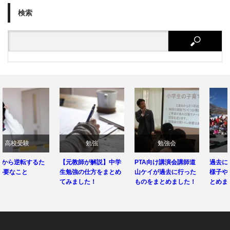
検索
勉強
勉強会
夢プロ
【元教師が解説】中学
PTA向け講演会講師道
過去に行った夢プロの
生勉強の仕方をまとめ
山ケイが過去に行った
様子や頂いた感想をま
てみました！
ものをまとめました！
とめました！