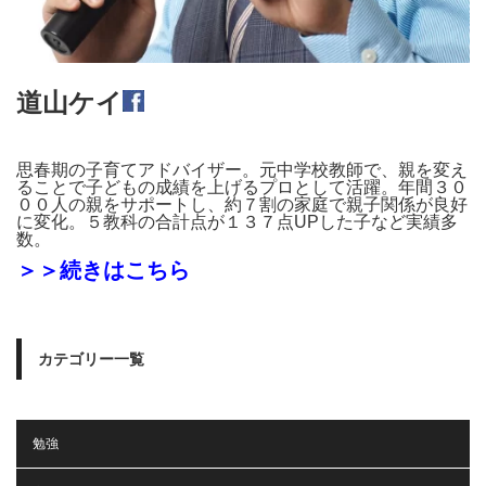
道山ケイ
思春期の子育てアドバイザー。元中学校教師で、親を変え
ることで子どもの成績を上げるプロとして活躍。年間３０
００人の親をサポートし、約７割の家庭で親子関係が良好
に変化。５教科の合計点が１３７点UPした子など実績多
数。
＞＞続きはこちら
カテゴリー一覧
勉強