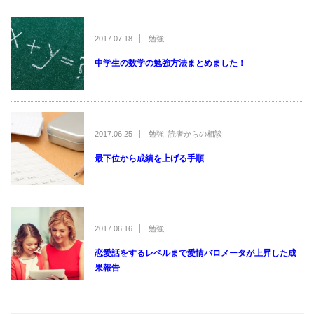
2017.07.18
勉強
中学生の数学の勉強方法まとめました！
2017.06.25
勉強
,
読者からの相談
最下位から成績を上げる手順
2017.06.16
勉強
恋愛話をするレベルまで愛情バロメータが上昇した成
果報告