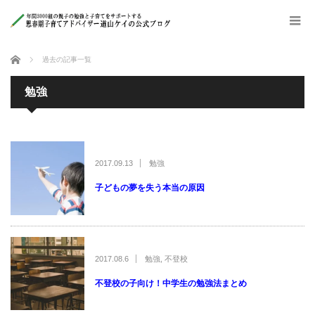
ホーム
過去の記事一覧
勉強
2017.09.13
勉強
子どもの夢を失う本当の原因
2017.08.6
勉強
,
不登校
不登校の子向け！中学生の勉強法まとめ