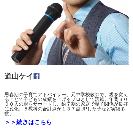
道山ケイ
思春期の子育てアドバイザー。元中学校教師で、親を変え
ることで子どもの成績を上げるプロとして活躍。年間３０
００人の親をサポートし、約７割の家庭で親子関係が良好
に変化。５教科の合計点が１３７点UPした子など実績多
数。
＞＞続きはこちら