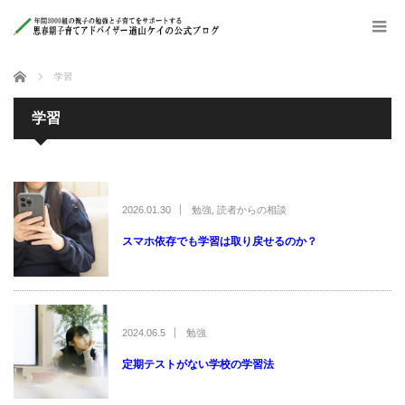
ホーム
学習
学習
2026.01.30
勉強
,
読者からの相談
スマホ依存でも学習は取り戻せるのか？
2024.06.5
勉強
定期テストがない学校の学習法