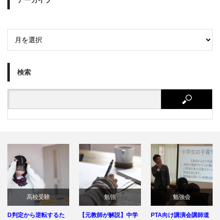
アーカイブ
検索
高校受験
勉強
勉強会
から逆転するた
【元教師が解説】中学
PTA向け講演会講師道
過去に行