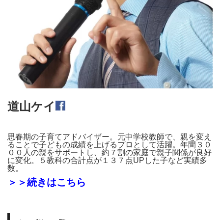
道山ケイ
思春期の子育てアドバイザー。元中学校教師で、親を変え
ることで子どもの成績を上げるプロとして活躍。年間３０
００人の親をサポートし、約７割の家庭で親子関係が良好
に変化。５教科の合計点が１３７点UPした子など実績多
数。
＞＞続きはこちら