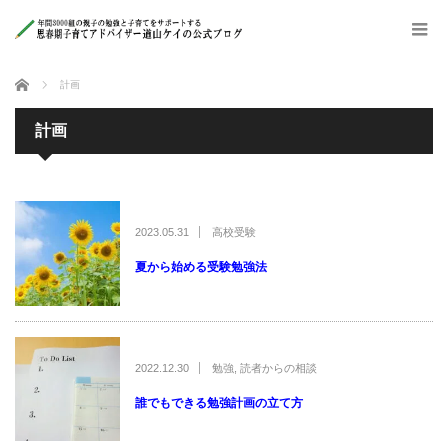
ホーム
計画
計画
2023.05.31
高校受験
夏から始める受験勉強法
2022.12.30
勉強
,
読者からの相談
誰でもできる勉強計画の立て方