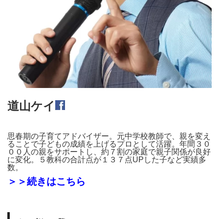
道山ケイ
思春期の子育てアドバイザー。元中学校教師で、親を変え
ることで子どもの成績を上げるプロとして活躍。年間３０
００人の親をサポートし、約７割の家庭で親子関係が良好
に変化。５教科の合計点が１３７点UPした子など実績多
数。
＞＞続きはこちら