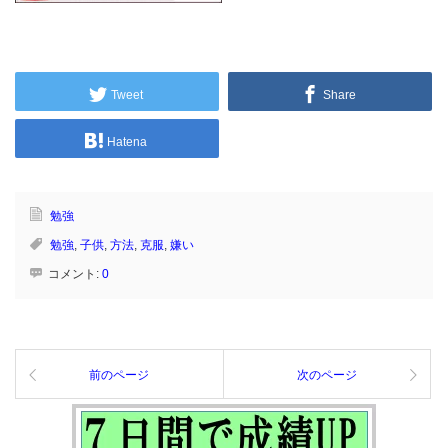
Tweet
Share
Hatena
勉強
勉強
,
子供
,
方法
,
克服
,
嫌い
コメント:
0
前のページ
次のページ