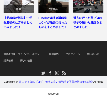
勉強
勉強会
夢プロ
【元教師が解説】中学
PTA向け講演会講師道
過去に行った夢プロの
生勉強の仕方をまとめ
山ケイが過去に行った
様子や頂いた感想をま
てみました！
ものをまとめました！
とめました！
運営者情報・プライバシーポリシー
利用規約
プロフィール
問い合わせ
講演情報
夢プロ情報
RSS
Twitter
Facebook
Instagram
Copyright ©
道山ケイ公式ブログ｜効率の良い勉強法や不登校解決策を紹介
All rights
reserved.