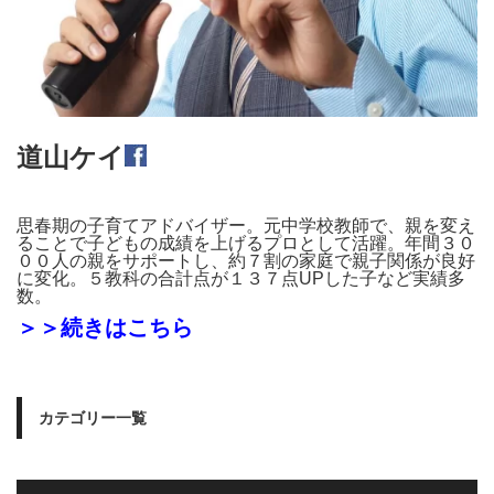
道山ケイ
思春期の子育てアドバイザー。元中学校教師で、親を変え
ることで子どもの成績を上げるプロとして活躍。年間３０
００人の親をサポートし、約７割の家庭で親子関係が良好
に変化。５教科の合計点が１３７点UPした子など実績多
数。
＞＞続きはこちら
カテゴリー一覧