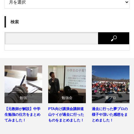
検索
勉強
勉強会
夢プロ
【元教師が解説】中学
PTA向け講演会講師道
過去に行った夢プロの
生勉強の仕方をまとめ
山ケイが過去に行った
様子や頂いた感想をま
てみました！
ものをまとめました！
とめました！