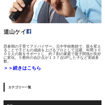
道山ケイ
思春期の子育てアドバイザー。元中学校教師で、親を変え
ることで子どもの成績を上げるプロとして活躍。年間３０
００人の親をサポートし、約７割の家庭で親子関係が良好
に変化。５教科の合計点が１３７点UPした子など実績多
数。
＞＞続きはこちら
カテゴリー一覧