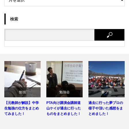
検索
勉強
勉強会
夢プロ
【元教師が解説】中学
PTA向け講演会講師道
過去に行った夢プロの
生勉強の仕方をまとめ
山ケイが過去に行った
様子や頂いた感想をま
てみました！
ものをまとめました！
とめました！