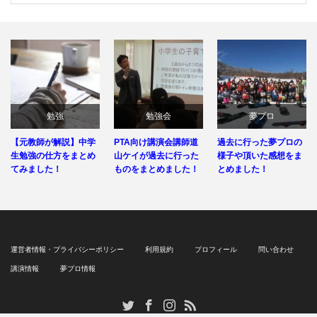
勉強
勉強会
夢プロ
【元教師が解説】中学
PTA向け講演会講師道
過去に行った夢プロの
生勉強の仕方をまとめ
山ケイが過去に行った
様子や頂いた感想をま
てみました！
ものをまとめました！
とめました！
運営者情報・プライバシーポリシー
利用規約
プロフィール
問い合わせ
講演情報
夢プロ情報
RSS
Twitter
Facebook
Instagram