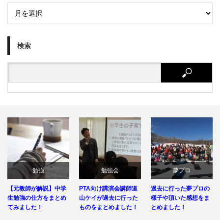
検索
勉強
勉強会
夢プロ
【元教師が解説】中学
PTA向け講演会講師道
過去に行った夢プロの
生勉強の仕方をまとめ
山ケイが過去に行った
様子や頂いた感想をま
てみました！
ものをまとめました！
とめました！