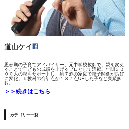
道山ケイ
思春期の子育てアドバイザー。元中学校教師で、親を変え
ることで子どもの成績を上げるプロとして活躍。年間３０
００人の親をサポートし、約７割の家庭で親子関係が良好
に変化。５教科の合計点が１３７点UPした子など実績多
数。
＞＞続きはこちら
カテゴリー一覧