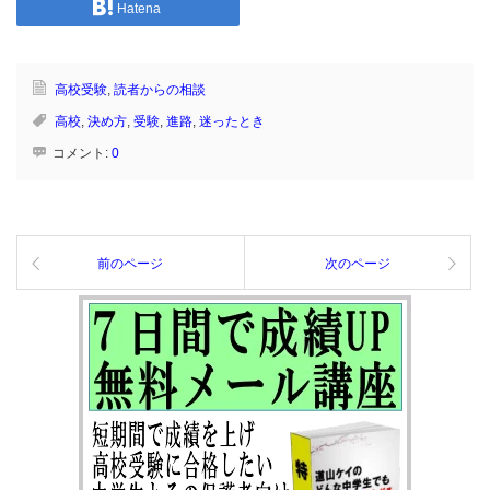
Hatena
高校受験
,
読者からの相談
高校
,
決め方
,
受験
,
進路
,
迷ったとき
コメント:
0
前のページ
次のページ