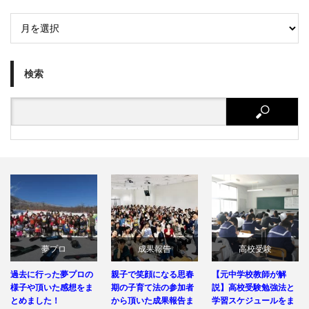
検索
夢プロ
成果報告
高校受験
過去に行った夢プロの
親子で笑顔になる思春
【元中学校教師が解
様子や頂いた感想をま
期の子育て法の参加者
説】高校受験勉強法と
とめました！
から頂いた成果報告ま
学習スケジュールをま