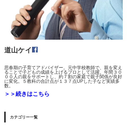
道山ケイ
思春期の子育てアドバイザー。元中学校教師で、親を変え
ることで子どもの成績を上げるプロとして活躍。年間３０
００人の親をサポートし、約７割の家庭で親子関係が良好
に変化。５教科の合計点が１３７点UPした子など実績多
数。
＞＞続きはこちら
カテゴリー一覧