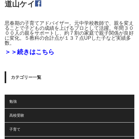
道山ケイ
思春期の子育てアドバイザー。元中学校教師で、親を変え
ることで子どもの成績を上げるプロとして活躍。年間３０
００人の親をサポートし、約７割の家庭で親子関係が良好
に変化。５教科の合計点が１３７点UPした子など実績多
数。
＞＞続きはこちら
カテゴリー一覧
勉強
高校受験
子育て