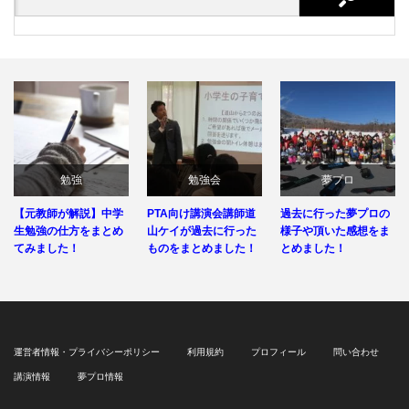
勉強
勉強会
夢プロ
【元教師が解説】中学
PTA向け講演会講師道
過去に行った夢プロの
生勉強の仕方をまとめ
山ケイが過去に行った
様子や頂いた感想をま
てみました！
ものをまとめました！
とめました！
運営者情報・プライバシーポリシー
利用規約
プロフィール
問い合わせ
講演情報
夢プロ情報