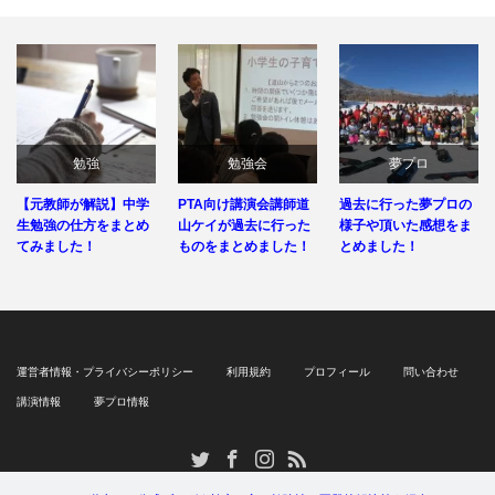
勉強
勉強会
夢プロ
【元教師が解説】中学
PTA向け講演会講師道
過去に行った夢プロの
生勉強の仕方をまとめ
山ケイが過去に行った
様子や頂いた感想をま
てみました！
ものをまとめました！
とめました！
運営者情報・プライバシーポリシー
利用規約
プロフィール
問い合わせ
講演情報
夢プロ情報
RSS
Twitter
Facebook
Instagram