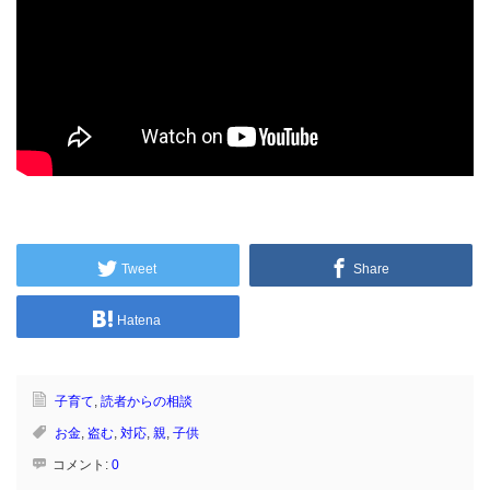
Tweet
Share
Hatena
子育て
,
読者からの相談
お金
,
盗む
,
対応
,
親
,
子供
コメント:
0