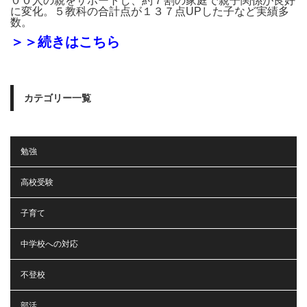
００人の親をサポートし、約７割の家庭で親子関係が良好
に変化。５教科の合計点が１３７点UPした子など実績多
数。
＞＞続きはこちら
カテゴリー一覧
勉強
高校受験
子育て
中学校への対応
不登校
部活