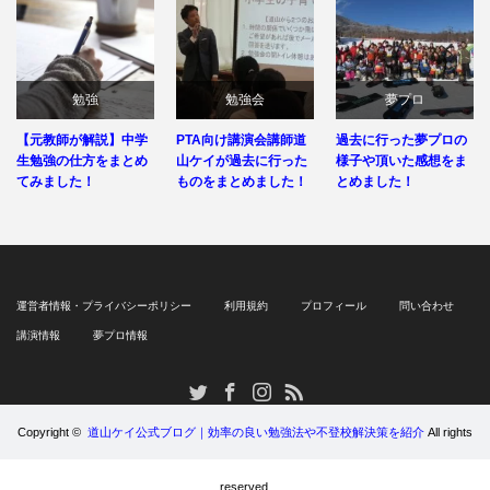
勉強
勉強会
夢プロ
【元教師が解説】中学
PTA向け講演会講師道
過去に行った夢プロの
生勉強の仕方をまとめ
山ケイが過去に行った
様子や頂いた感想をま
てみました！
ものをまとめました！
とめました！
運営者情報・プライバシーポリシー
利用規約
プロフィール
問い合わせ
講演情報
夢プロ情報
RSS
Twitter
Facebook
Instagram
Copyright ©
道山ケイ公式ブログ｜効率の良い勉強法や不登校解決策を紹介
All rights
reserved.