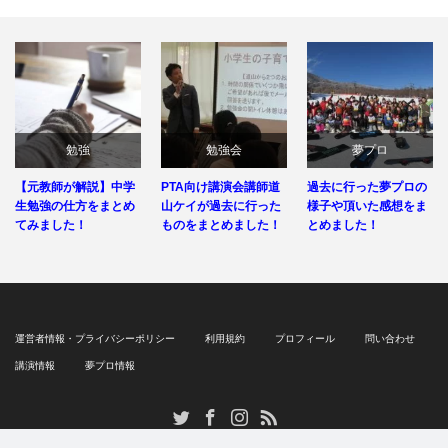
勉強
勉強会
夢プロ
【元教師が解説】中学
PTA向け講演会講師道
過去に行った夢プロの
生勉強の仕方をまとめ
山ケイが過去に行った
様子や頂いた感想をま
てみました！
ものをまとめました！
とめました！
運営者情報・プライバシーポリシー
利用規約
プロフィール
問い合わせ
講演情報
夢プロ情報
RSS
Twitter
Facebook
Instagram