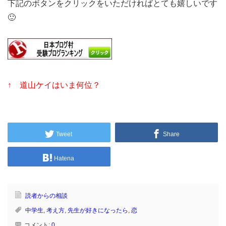
下記のボタンをクリックをいただければとても嬉しいです
🙂
↑ 道山ケイはいま何位？
Tweet
Share
Hatena
読者からの相談
中学生
,
考え方
,
先生が好きになったら
,
恋
コメント:
0